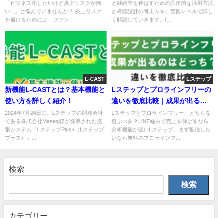
「ビジネス化したいけど炎上リスクが怖
と継続率を伸ばすための具体的な活用方法
い...」と悩んでいませんか？ 炎上リスク
と導線設計の考え方を、実践レベルで詳し
を避けるためには、ファン...
く解説していきます。L...
L-CAST
Lステップ
新機能L-CASTとは？基本機能と
Lステップとプロラインフリーの
使い方を詳しく紹介！
違いを徹底比較｜成果が出るの
はどっち？
2024年7月24日に、Lステップの開発会社
Lステップとプロラインフリー、どちらを
である株式会社Maneql様が発表された拡
選ぶべき？LINE経由で売上を伸ばすなら
張システム「LステップPlus+（Lステップ
分析機能が強いLステップ。まず配信した
プラス）」...
いなら無料のプロラインフ...
検索
検索
カテゴリー