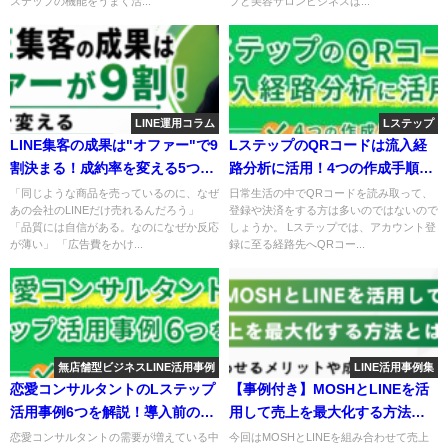
ステップの機能をうまく活...
プと美容サロンビジネスは...
LINE運用コラム
Lステップ
LINE集客の成果は"オファー"で9
LステップのQRコードは流入経
割決まる！成約率を変える5つの
路分析に活用！4つの作成手順や
要素とは？
効果を解説
「同じような商品を売っているのに、なぜ
日常生活の中でQRコードを読み取って、
あの会社のLINEだけ売れるんだろう」
登録や決済をする方は多いのではないので
「品質には自信がある。なのになぜか反応
しょうか。 Lステップでは、アカウント登
が薄い」 「広告費をかけ...
録に至る経路先へQRコー...
無店舗型ビジネスLINE活用事例
LINE活用事例集
恋愛コンサルタントのLステップ
【事例付き】MOSHとLINEを活
活用事例6つを解説！導入前の留
用して売上を最大化する方法と
意点も合わせて紹介
は？成功事例を徹底解説！
恋愛コンサルタントの需要が増えている中
今回はMOSHとLINEを組み合わせて売上