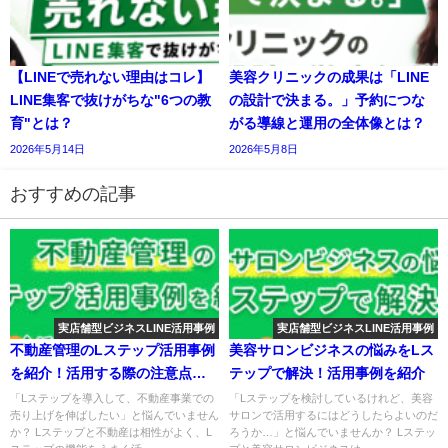
【LINEで売れない理由はコレ】
美容クリニックの成果は「LINE
LINE集客で抜けがちな"6つの教
の設計で決まる。」予約につな
育"とは？
がる導線と運用の全体像とは？
2026年5月14日
2026年5月8日
おすすめの記事
実店舗型ビジネスLINE活用事例
実店舗型ビジネスLINE活用事例
不動産管理のLステップ活用事例
美容サロンビジネスの悩みをLス
を紹介！活用する際の注意点も
テップで解決！活用事例を紹介
解説
「Lステップを導入して、不動産事業での
「Lステップを検討しているけれど、美容
売り上げを伸ばしたい」と悩んでいません
サロンで活用するにはどうしたらよいのだ
か？ Lステップと不動産は相性がよく、L
ろうか…」と悩んでいませんか？ Lステッ