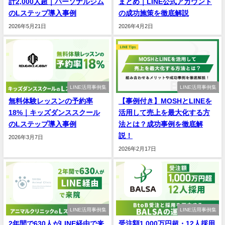
計2,000人超｜パーソナルジム
まとめ｜LINE公式アカウント
のLステップ導入事例
の成功施策を徹底解説
2026年5月21日
2026年4月2日
LINE活用事例集
LINE活用事例集
無料体験レッスンの予約率
【事例付き】MOSHとLINEを
18%｜キッズダンススクール
活用して売上を最大化する方
のLステップ導入事例
法とは？成功事例を徹底解
説！
2026年3月7日
2026年2月17日
LINE活用事例集
LINE活用事例集
2年間で630人がLINE経由で来
受注額1,000万円超・12人採用