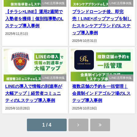
LINE活用事例集
LINE活用事例集
【チラシ×LINE】運用2週間で
ブランドローンチ後、即完
入塾者を獲得｜個別指導塾のL
売！LINE×ポップアップを制し
ステップ導入事例
たスキンケアブランドのLステ
ップ導入事例
2025年11月1日
2025年10月31日
LINE活用事例集
LINE活用事例集
LINEの導入で情報の到達率が
複数店舗の予約を一括管理｜
大幅アップ｜経営者コミュニ
会員制インドアゴルフ場のLス
ティのLステップ導入事例
テップ導入事例
2025年10月28日
2025年10月19日
1 / 4