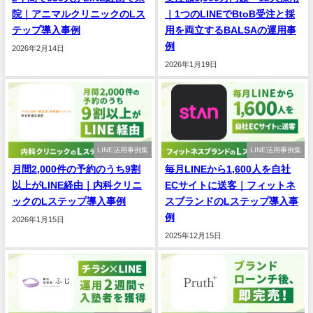
院｜アニマルクリニックのLス
｜1つのLINEでBtoB受注と採
テップ導入事例
用を両立するBALSAの運用事
例
2026年2月14日
2026年1月19日
LINE活用事例集
LINE活用事例集
月間2,000件の予約のうち9割
毎月LINEから1,600人を自社
以上がLINE経由｜内科クリニ
ECサイトに送客｜フィットネ
ックのLステップ導入事例
スブランドのLステップ導入事
例
2026年1月15日
2025年12月15日