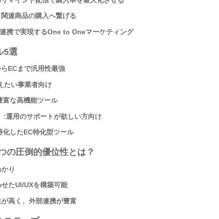
・関連商品の購入へ繋げる
の連携で実現するOne to Oneマーケティング
ル5選
からECまで汎用性最強
を抑えたい事業者向け
が豊富な高機能ツール
ジ AI）:運用のサポートが欲しい方向け
y連携に特化したEC特化型ツール
つの圧倒的優位性とは？
わかり
せたUI/UXを構築可能
性が高く、外部連携が豊富