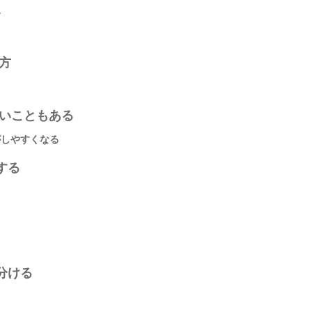
い
方
しいこともある
がしやすくなる
する
分ける