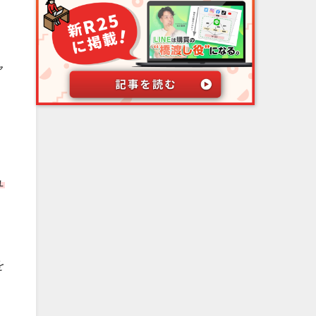
ャ
ュ
を