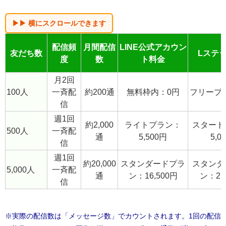
個人経営の店舗から数千人規模のサービス運営まで、ど
のくらいの費用感になるのかをイメージしてみましょ
う。
配信頻
月間配信
LINE公式アカウン
友だち数
Lステ
度
数
ト料金
月2回
100人
一斉配
約200通
無料枠内：0円
フリープ
信
週1回
約2,000
ライトプラン：
スタート
500人
一斉配
通
5,500円
5,0
信
週1回
約20,000
スタンダードプラ
スタンダ