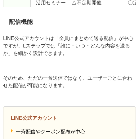
◎
認
サポート
技術サポート
〇公式ヘルプ中心
ポー
スポットコンサ
×非対応
〇有
ル
活用セミナー
△不定期開催
〇定
配信機能
LINE公式アカウントは「全員にまとめて送る配信」が中
心ですが、Lステップでは「誰に・いつ・どんな内容を送
るか」を細かく設計できます。
そのため、ただの一斉送信ではなく、ユーザーごとに合
わせた配信が可能になります。