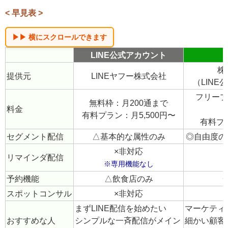
ので、ご自身の運用に合うかを確認してみましょう。
< 早見表 >
LINE公式アカウント
株
提供元
LINEヤフー株式会社
（LIN
フリープ
無料枠：月200通まで
料金
有料プラン：月5,500円〜
有料プラ
セグメント配信
△基本的な属性のみ
◎自由度の
×非対応
リマインダ配信
※専用機能なし
予約機能
△飲食店のみ
スポットコンサル
×非対応