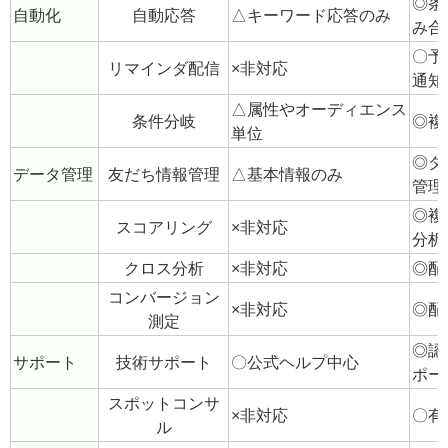
属性のみ
を組
◎条
ステップ配信
△簡単な自動配信のみ
含む
配信予約
〇対応
〇対
◎条
自動化
自動応答
△キーワード応答のみ
み合
〇予
リマインダ配信
×非対応
通知
△属性やオーディエンス
条件分岐
◎複
単位
◎タ
データ管理
友だち情報管理
△基本情報のみ
管理
◎複
スコアリング
×非対応
分析
クロス分析
×非対応
◎配
コンバージョン
×非対応
◎配
測定