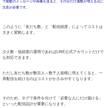
5,000人
一斉配
通
ン：16,500円
ン：21
信
※実際の配信数は「メッセージ数」でカウントされます。1回の
配信で複数のメッセージや画像を送ると、その分だけ通数が増え
る点に注意が必要です。
このように「友だち数」と「配信頻度」によってコスト
は大きく変動します。
少人数・低頻度の運用であればLINE公式アカウントだけ
でも対応できます。
ただし友だち数が数百人～数千人規模に増えてくると、
一斉配信を続けるのはコストがかさみやすくなります。