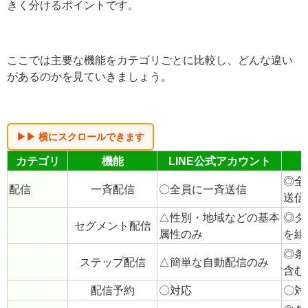
LINE公式アカウントとLステップの
機能比較
料金と配信数だけでなく、「できることの幅」が両者を
大きく分けるポイントです。
ここでは主要な機能をカテゴリごとに比較し、どんな違
いがあるのかを見ていきましょう。
カテゴリ
機能
LINE公式アカウント
◎全
配信
一斉配信
〇全員に一斉送信
送信
△性別・地域などの基本
◎タ
セグメント配信