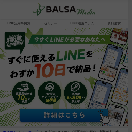
LINE活用事例集
セミナー
LINE運用コラム
資料請求
ホーム
Lステップ
EC販売のLステップ活用事例を紹介！新規顧客の獲得