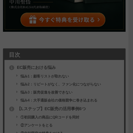
目次
EC販売における悩み
1
悩み1：顧客リストが取れない
悩み2：リピートがなく、ファン化につながらない
悩み3：販売促進を改善できない
悩み4：大手通販会社の価格競争に巻き込まれる
【Lステップ】EC販売の活用事例6つ
2
①初回購入の商品にQRコードを同封
②アンケートをとる