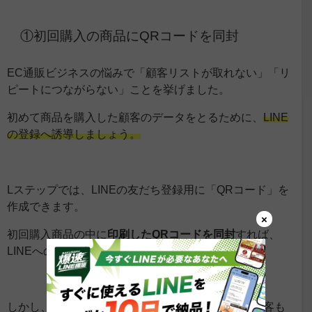
①初回購入の商品にQRコードを同封
EC通販ビジネスの悩みで「顧客リストが取れない」「リ
ピートにつながらない」ことを挙げました。
初めて商品を購入した顧客のデータをとるために、
LINE
の登録へ誘導しましょう。
Lステップでは、LINEの友だち登録用に「QRコード」を
作成できます。
×
初回購入商品の中に
印刷したQRコードを同封
すれば、
LINEへの登録者数を増やせるきっかけに。
しかし、友だち登録の手間を「面倒…」と感じる顧客も