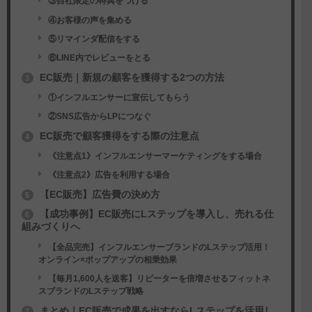
③自社限定の特典をつける
④お客様の声を集める
⑤リマインダ配信をする
⑥LINE内でレビューをとる
EC販売｜新規の顧客を獲得する2つの方法
3
①インフルエンサーに宣伝してもらう
②SNS広告からLPにつなぐ
EC販売で顧客獲得をする際の注意点
4
《注意点1》インフルエンサーマーケティングをする場合
《注意点2》広告を利用する場合
【EC販売】広告費の決め方
5
【成功事例】EC販売にLステップを導入し、売れる仕
6
組みづくりへ
【全品完売】インフルエンサーブランドのLステップ活用！
オンライン×ポップアップの相乗効果
【毎月1,600人を送客】リピーターを倍増させるフィットネ
スブランドのLステップ戦略
まとめ｜EC販売で成果を出すならLステップを活用し
7