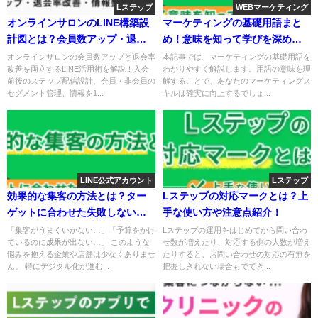
Lステップ
WEBマーケティング
オンラインサロンのLINE構築設
マーケティングの基礎用語まと
計図とは？会員数アップ・退会
め！意味を知って学びを深めよ
率改善・情報整理に活用する方
う
オンラインサロンの会員数アップと退会
本記事では、マーケティングの基礎用語
率改善を両立するLINE活用術を解説！入
をわかりやすく解説します。用語の意味
法
会前後のステップ配信設計、会員・非会
を理解することで、あなたのマーケティ
員のセグメント管理、情報を1...
ングスキルは確実に向上するでしょ...
LINE公式アカウント
Lステップ
効果的な集客の方法とは？ター
Lステップの対応マークとは？
ゲットに合わせた失敗しないポ
上手な使い方や注意点紹介！
イント紹介！
「集客がうまくいかない…」「予算をか
Lステップの運用をはじめてから問い合
けているのに成果が出ない…」 このよう
わせ数が増えたり、対応する側の人数が
な悩みを抱える企業や店舗は少なくあり
増えたりすると、お問い合わせの対応の
ません。 特にデジタル化が進む...
有無を把握しきれない場合もでてき...