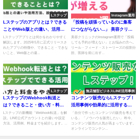
Lステップ
Instagram運用
Lステップのアプリとは？でき
「投稿を頑張っているのに集客
ることやWeb版との違い、活用
につながらない...」 美容クリニ
方法を解説
ックの予約が増えるInstagram
Lステップアプリとは何かをわかりやす
美容クリニックのInstagram運用で「投
く解説します。2025年5月に正式リリー
稿しても予約が増えない」とお悩みの方
運用法とは？
スされたアプリの特徴や、できること・
へ。リール・フィード・ストーリーズの
できないこと、Web版との違...
役割分担、医師を前に出す...
Lステップ
無店舗型ビジネスLINE活用事例
LステップのWebhook転送と
コンテンツ販売ならLステッ
は？できること・使い方・料金
プ！活用事例や効果的に活用す
まで解説
る方法を徹底解説
Lステップの新機能「Webhook転送」を
「自分で作ったコンテンツの販売を考え
解説。LINE公式アカウントとの違いや設
ている」 「ノウハウを販売したい」 昨
定方法、活用例、料金までを紹介しま
今、コンテンツ販売の人気が高まってい
す。...
ます。 オンラインでコンテン...