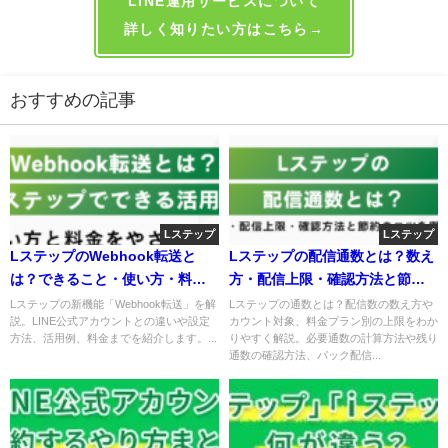
LINE運用サービスについて
詳しく知りたい方はこちら→
おすすめの記事
Lステップ
Lステップ
LステップのWebhook転送と
Lステップの配信通数とは？数え
は？できること・使い方・料金
方・配信上限・確認方法と節約
まで解説
のコツを徹底解説
Lステップの新機能「Webhook転送」を解
Lステップの通数とは？配信数の数え方や
説。LINE公式アカウントとの違いや設定
カウント対象、料金プラン別の上限をわか
方法、活用例、料金までを紹介します。...
りやすく解説。必要通数の計算方法や残り
通数の確認方法、パック配信...