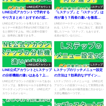
LINE公式アカウント
iステップ
LINE公式アカウントで予約する
「Lステップ」と「iステップ」は
やり方まとめ！おすすめの拡張
何が違う？両者の違いを徹底比
ツールも紹介！
較！
LINE公式アカウントを導入することで、
LINEのマーケティングツールとして知ら
セミナーや来店の予約がLINEで完結でき
れる、Lステップ。 それに加えて、最近登
ると便利ですよね。 特に企業や店舗で
場したツール「iステップ」もあります。
は、効率的に集客できる予...
名前が似ているだけに...
LINE公式アカウント
Lステップ
LINE公式アカウントとLステップ
Lステップのリッチメニュー設定
の分析機能の違いはある？上手
の方法は？効果的なデザインや
な分析方法も紹介！
活用方法紹介！
LINE公式アカウントの拡張ツールであるL
Lステップのリッチメニューは、LINE公式
ステップは、集客やセールスを効率化する
アカウントの拡張ツールとして実用性が高
マーケティングツールです。 LINE公式ア
く、お問い合わせや販売促進に欠かせない
カウントのメッセー...
大切な機能の一つです。...