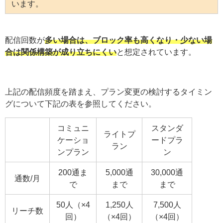
います。
配信回数が
多い場合は、ブロック率も高くなり・
少ない場
合は関係構築が成り立ちにくい
と想定されています。
上記の配信頻度を踏まえ、プラン変更の検討するタイミン
グについて下記の表を参照してください。
コミュニ
スタンダ
ライトプ
ケーショ
ードプラ
ラン
ンプラン
ン
200通ま
5,000通
30,000通
通数/月
で
まで
まで
50人（×4
1,250人
7,500人
リーチ数
回）
（×4回）
（×4回）