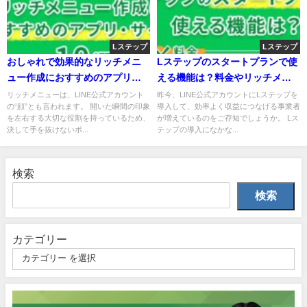
Lステップ
Lステップ
おしゃれで効果的なリッチメニ
Lステップのスタートプランで使
ュー作成におすすめのアプリ・
える機能は？料金やリッチメニ
サイト10選
ュー作成方法も解説
リッチメニューは、LINE公式アカウント
昨今、LINE公式アカウントにLステップを
の“顔”とも言われます。 開いた瞬間の印象
導入して、効率よく収益につなげる事業者
を左右する大切な役割を持っているため、
が増えているのをご存知でしょうか。 Lス
決して手を抜けないポ...
テップの導入になかな...
検索
検索
カテゴリー