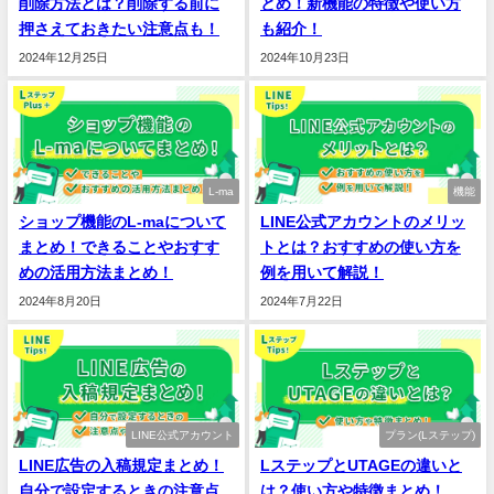
削除方法とは？削除する前に
とめ！新機能の特徴や使い方
押さえておきたい注意点も！
も紹介！
2024年12月25日
2024年10月23日
L-ma
機能
ショップ機能のL-maについて
LINE公式アカウントのメリッ
まとめ！できることやおすす
トとは？おすすめの使い方を
めの活用方法まとめ！
例を用いて解説！
2024年8月20日
2024年7月22日
LINE公式アカウント
プラン(Lステップ)
LINE広告の入稿規定まとめ！
LステップとUTAGEの違いと
自分で設定するときの注意点
は？使い方や特徴まとめ！